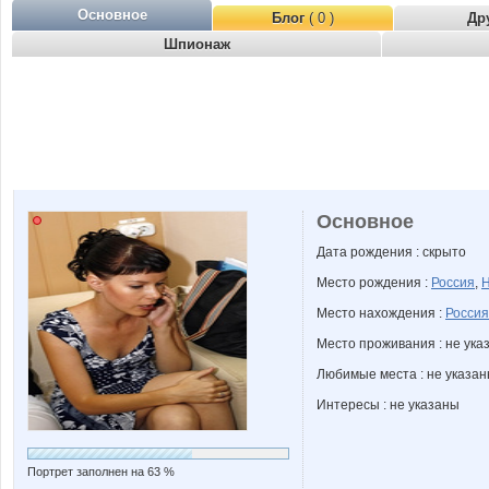
Основное
Блог
( 0 )
Др
Шпионаж
Основное
Дата рождения : скрыто
Место рождения :
Россия
,
Н
Место нахождения :
Россия
Место проживания : не ука
Любимые места : не указа
Интересы : не указаны
Портрет заполнен на 63 %